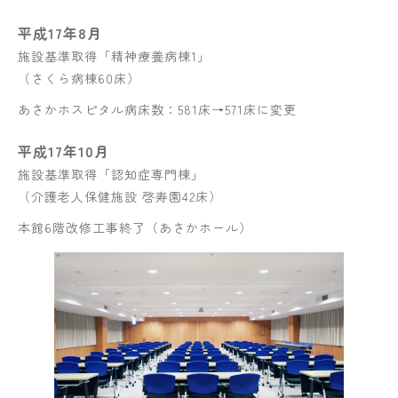
平成17年8月
施設基準取得「精神療養病棟1」
（さくら病棟60床）
あさかホスピタル病床数：581床→571床に変更
平成17年10月
施設基準取得「認知症専門棟」
（介護老人保健施設 啓寿園42床）
本館6階改修工事終了（あさかホール）